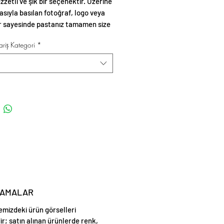
zzetli ve şık bir seçenektir. Üzerine
asıyla basılan fotoğraf, logo veya
r sayesinde pastanız tamamen size
 gelir.
riş Kategori
*
LAMALAR
emizdeki ürün görselleri
ir; satın alınan ürünlerde renk,