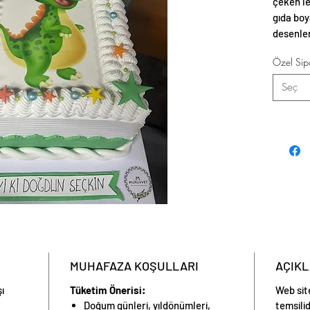
çeken le
gıda boy
desenle
özel hale
Özel Sipa
Seç
MUHAFAZA KOŞULLARI
AÇIK
şı
Tüketim Önerisi:
Web sit
Doğum günleri, yıldönümleri,
temsilid