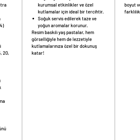
stra
kurumsal etkinlikler ve özel
boyut v
kutlamalar için ideal bir tercihtir.
farklılık
a
Soğuk servis edilerek taze ve
4)
yoğun aromalar korunur.
Resim baskılı yaş pastalar, hem
görselliğiyle hem de lezzetiyle
i
kutlamalarınıza özel bir dokunuş
, 20,
katar!
u
k
nma
günü