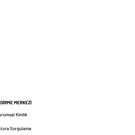
NDİRME MERKEZİ
urumsal Kimlik
atura Sorgulama