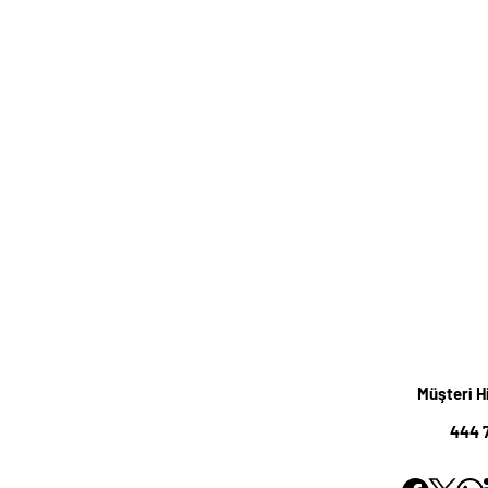
Müşteri H
444 7