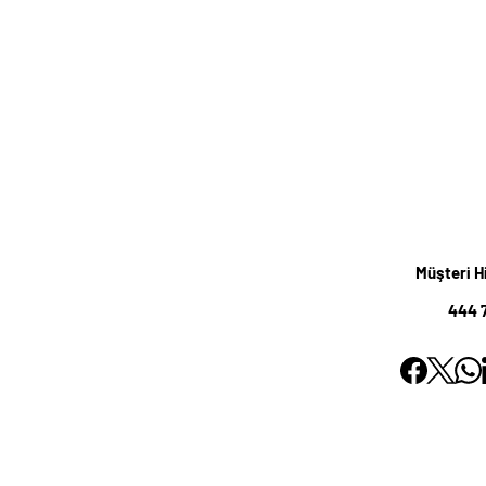
Müşteri H
444 7