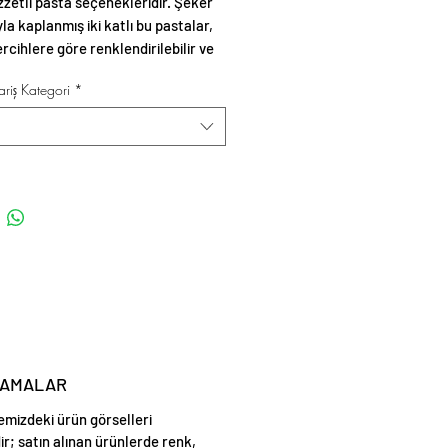
ezzetli pasta seçenekleridir. Şeker
a kaplanmış iki katlı bu pastalar,
ercihlere göre renklendirilebilir ve
üslemelerle zenginleştirilebilir.
riş Kategori
*
LAMALAR
emizdeki ürün görselleri
ir; satın alınan ürünlerde renk,