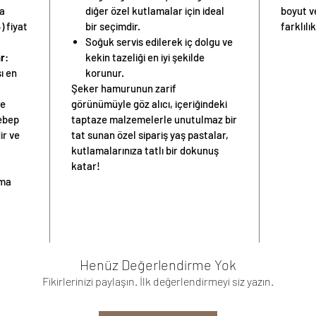
ya
diğer özel kutlamalar için ideal
boyut v
) fiyat
bir seçimdir.
farklılık
Soğuk servis edilerek iç dolgu ve
ar
:
kekin tazeliği en iyi şekilde
ı
en
korunur.
Şeker hamurunun zarif
de
görünümüyle göz alıcı, içeriğindeki
ebep
taptaze malzemelerle unutulmaz bir
ir ve
tat sunan özel sipariş yaş pastalar,
kutlamalarınıza tatlı bir dokunuş
katar!
nma
Henüz Değerlendirme Yok
Fikirlerinizi paylaşın. İlk değerlendirmeyi siz yazın.