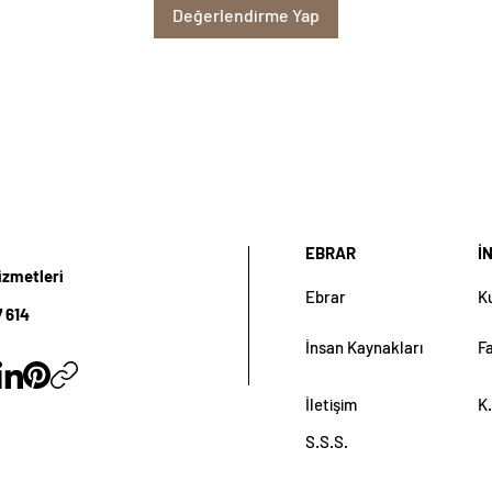
Değerlendirme Yap
EBRAR
İ
izmetleri
Ebrar
K
 614
İnsan Kaynakları
F
İletişim
K.
S.S.S.