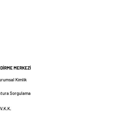
NDİRME MERKEZİ
urumsal Kimlik
atura Sorgulama
V.K.K.