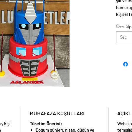
şık ve l
hamuruyl
kişisel t
temalı s
Özel Sipa
Seç
MUHAFAZA KOŞULLARI
AÇIK
ar
, kişi
Tüketim Önerisi:
Web sit
a
Doğum günleri, nişan, düğün ve
temsilid