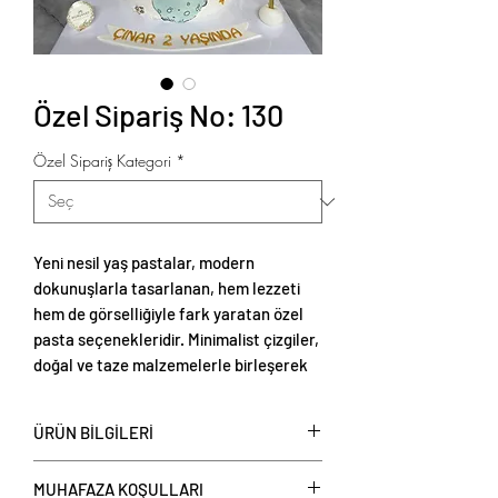
Özel Sipariş No: 130
Özel Sipariş Kategori
*
Yeni nesil yaş pastalar, modern
dokunuşlarla tasarlanan, hem lezzeti
hem de görselliğiyle fark yaratan özel
pasta seçenekleridir. Minimalist çizgiler,
doğal ve taze malzemelerle birleşerek
zarif ve estetik sunumlar oluşturur.
ÜRÜN BİLGİLERİ
Yeni nesil yaş pastalar
, kişi başı
MUHAFAZA KOŞULLARI
üzerinden fiyat verilerek satışa