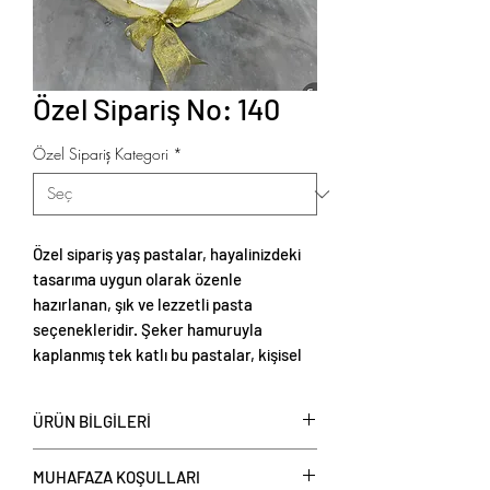
Özel Sipariş No: 140
Özel Sipariş Kategori
*
Özel sipariş yaş pastalar, hayalinizdeki
tasarıma uygun olarak özenle
hazırlanan, şık ve lezzetli pasta
seçenekleridir. Şeker hamuruyla
kaplanmış tek katlı bu pastalar, kişisel
tercihlere göre renklendirilebilir ve
temalı süslemelerle zenginleştirilebilir.
ÜRÜN BİLGİLERİ
Tek katlı şeker hamurlu yaş pastalar
,
MUHAFAZA KOŞULLARI
kişi başı üzerinden fiyat verilerek satışa