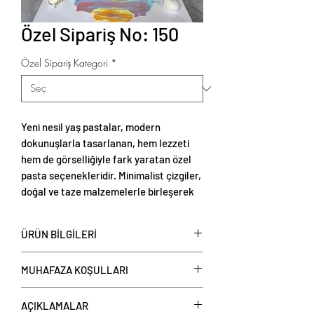
Özel Sipariş No: 150
Özel Sipariş Kategori
*
Yeni nesil yaş pastalar, modern
dokunuşlarla tasarlanan, hem lezzeti
hem de görselliğiyle fark yaratan özel
pasta seçenekleridir. Minimalist çizgiler,
doğal ve taze malzemelerle birleşerek
zarif ve estetik sunumlar oluşturur.
ÜRÜN BİLGİLERİ
Yeni nesil yaş pastalar
, kişi başı
MUHAFAZA KOŞULLARI
üzerinden fiyat verilerek satışa
sunulmaktadır. Şubelerimizden veya
Tüketim Önerisi:
sipariş hattımız üzerinden (444 7 614)
AÇIKLAMALAR
Doğum günleri, nişan, düğün veya