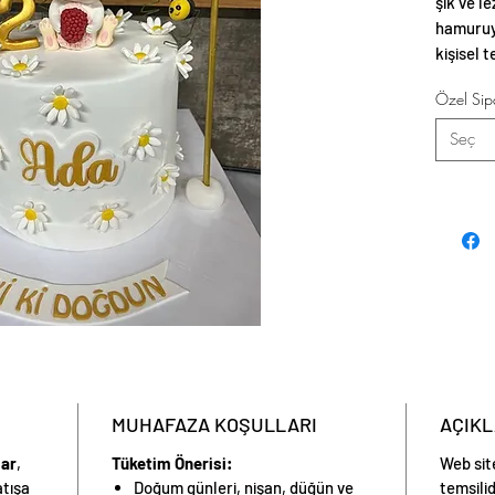
şık ve l
hamuruyl
kişisel t
temalı s
Özel Sipa
Seç
MUHAFAZA KOŞULLARI
AÇIK
lar
,
Tüketim Önerisi:
Web sit
atışa
Doğum günleri, nişan, düğün ve
temsilid