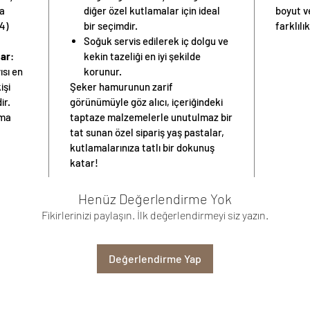
ya
diğer özel kutlamalar için ideal
boyut v
4)
bir seçimdir.
farklılık
Soğuk servis edilerek iç dolgu ve
lar
:
kekin tazeliği en iyi şekilde
ısı
en
korunur.
işi
Şeker hamurunun zarif
ir.
görünümüyle göz alıcı, içeriğindeki
nma
taptaze malzemelerle unutulmaz bir
tat sunan özel sipariş yaş pastalar,
kutlamalarınıza tatlı bir dokunuş
katar!
Henüz Değerlendirme Yok
Fikirlerinizi paylaşın. İlk değerlendirmeyi siz yazın.
Değerlendirme Yap