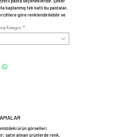
ezzetli pasta seçenekleridir. Şeker
a kaplanmış tek katlı bu pastalar,
ercihlere göre renklendirilebilir ve
üslemelerle zenginleştirilebilir.
riş Kategori
*
LAMALAR
emizdeki ürün görselleri
ir; satın alınan ürünlerde renk,