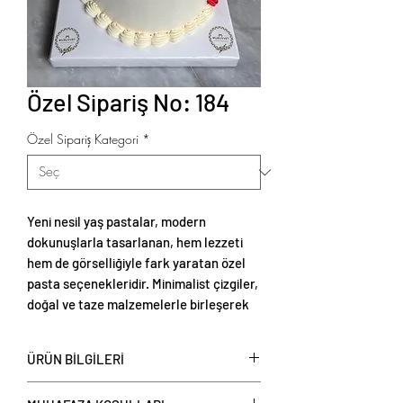
Özel Sipariş No: 184
Özel Sipariş Kategori
*
Yeni nesil yaş pastalar, modern
dokunuşlarla tasarlanan, hem lezzeti
hem de görselliğiyle fark yaratan özel
pasta seçenekleridir. Minimalist çizgiler,
doğal ve taze malzemelerle birleşerek
zarif ve estetik sunumlar oluşturur.
ÜRÜN BİLGİLERİ
Yeni nesil yaş pastalar
, kişi başı