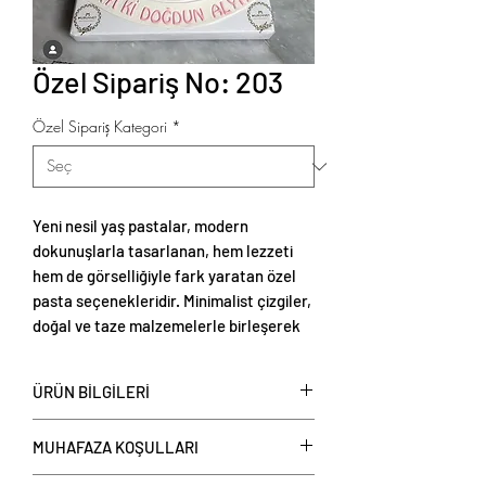
Özel Sipariş No: 203
Özel Sipariş Kategori
*
Yeni nesil yaş pastalar, modern
dokunuşlarla tasarlanan, hem lezzeti
hem de görselliğiyle fark yaratan özel
pasta seçenekleridir. Minimalist çizgiler,
doğal ve taze malzemelerle birleşerek
zarif ve estetik sunumlar oluşturur.
ÜRÜN BİLGİLERİ
Yeni nesil yaş pastalar
, kişi başı
MUHAFAZA KOŞULLARI
üzerinden fiyat verilerek satışa
sunulmaktadır. Şubelerimizden veya