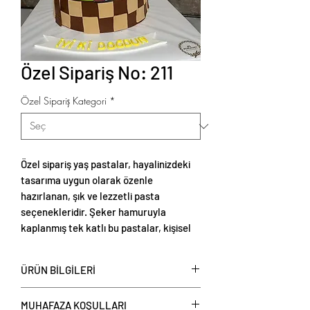
Özel Sipariş No: 211
Özel Sipariş Kategori
*
Özel sipariş yaş pastalar, hayalinizdeki
tasarıma uygun olarak özenle
hazırlanan, şık ve lezzetli pasta
seçenekleridir. Şeker hamuruyla
kaplanmış tek katlı bu pastalar, kişisel
tercihlere göre renklendirilebilir ve
temalı süslemelerle zenginleştirilebilir.
ÜRÜN BİLGİLERİ
Tek katlı şeker hamurlu yaş pastalar
,
MUHAFAZA KOŞULLARI