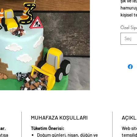
şık ve l
hamuruyl
kişisel t
temalı s
Özel Sipa
Seç
MUHAFAZA KOŞULLARI
AÇIK
lar
,
Tüketim Önerisi:
Web sit
atışa
Doğum günleri, nişan, düğün ve
temsilid