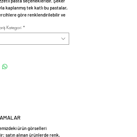
ezzetli pasta seçenekleridir. Şeker
a kaplanmış tek katlı bu pastalar,
ercihlere göre renklendirilebilir ve
üslemelerle zenginleştirilebilir.
riş Kategori
*
LAMALAR
emizdeki ürün görselleri
ir; satın alınan ürünlerde renk,