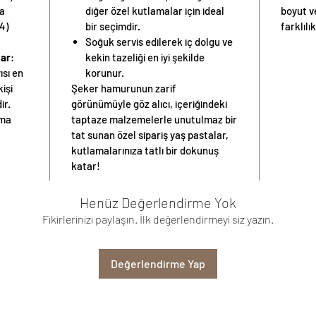
ya
diğer özel kutlamalar için ideal
boyut v
4)
bir seçimdir.
farklılık
Soğuk servis edilerek iç dolgu ve
lar
:
kekin tazeliği en iyi şekilde
ısı
en
korunur.
kişi
Şeker hamurunun zarif
ir.
görünümüyle göz alıcı, içeriğindeki
nma
taptaze malzemelerle unutulmaz bir
tat sunan özel sipariş yaş pastalar,
kutlamalarınıza tatlı bir dokunuş
katar!
Henüz Değerlendirme Yok
Fikirlerinizi paylaşın. İlk değerlendirmeyi siz yazın.
Değerlendirme Yap