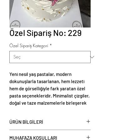
Özel Sipariş No: 229
Özel Sipariş Kategori
*
Yeni nesil yaş pastalar, modern
dokunuşlarla tasarlanan, hem lezzeti
hem de görselliğiyle fark yaratan özel
pasta seçenekleridir. Minimalist çizgiler,
doğal ve taze malzemelerle birleşerek
zarif ve estetik sunumlar oluşturur.
ÜRÜN BİLGİLERİ
Yeni nesil yaş pastalar
, kişi başı
MUHAFAZA KOŞULLARI