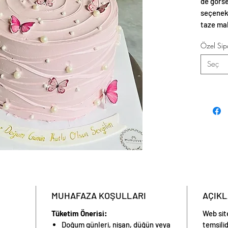
de görse
seçenekl
taze mal
estetik 
Özel Sipa
Seç
MUHAFAZA KOŞULLARI
AÇIK
Tüketim Önerisi:
Web sit
Doğum günleri, nişan, düğün veya
temsilid