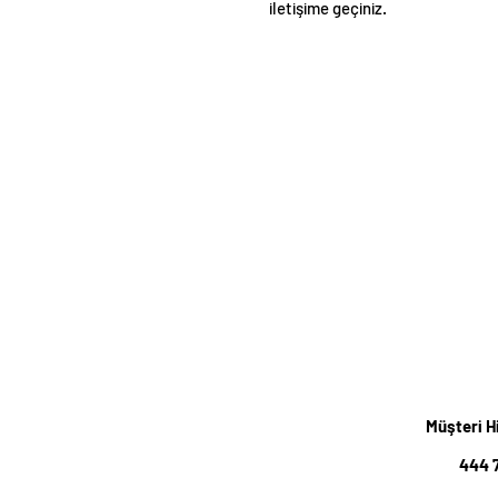
iletişime geçiniz.
Müşteri H
444 7