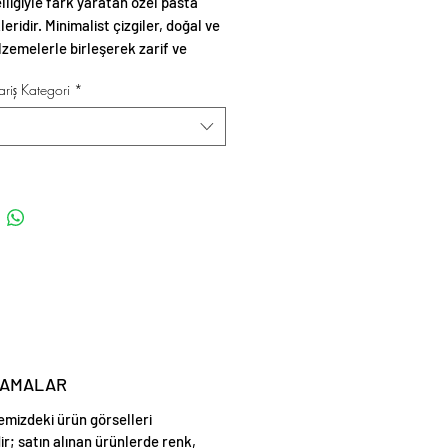
lliğiyle fark yaratan özel pasta
eridir. Minimalist çizgiler, doğal ve
zemelerle birleşerek zarif ve
sunumlar oluşturur.
riş Kategori
*
LAMALAR
emizdeki ürün görselleri
ir; satın alınan ürünlerde renk,