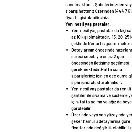
sunulmaktadır. Şubelerimizden ve
sipariş hattımız üzerinden (444 7 61
fiyat bilgisi alabilirsiniz.
Yeni nesil yaş pastalar
:
Yeni nesil yaş pastalar da kişi sa
az 10 kişi olmaktadır. 15, 20, 25 k
şeklinde 5'er artış göstermekted
Detaylarının öncesinde hazırla
süreci sebebiyle en az 2 gün
öncesinden iletişime geçilmesi
gerekmektedir.Hafta sonu
siparişleriniz için en geç cuma 
siparişiniz oluşturulmalıdır.
Yeni nesil yaş pastalar da renkli
şantiler ile sıvama ve süsleme ya
için, tatta acıma ve ağız da boy
görülebilir.
Üzerinde veya yan yüzeyinde yer
şeker hamuru detaylarına göre
fiyatlarında değişiklik olabilir. L