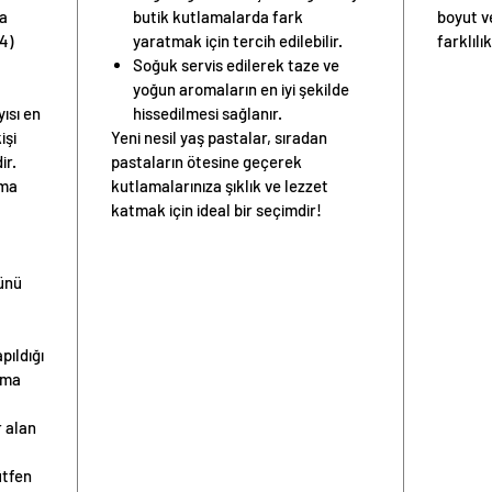
ya
butik kutlamalarda fark
boyut v
4)
yaratmak için tercih edilebilir.
farklılık
Soğuk servis edilerek taze ve
yoğun aromaların en iyi şekilde
yısı
en
hissedilmesi sağlanır.
işi
Yeni nesil yaş pastalar, sıradan
ir.
pastaların ötesine geçerek
nma
kutlamalarınıza şıklık ve lezzet
katmak için ideal bir seçimdir!
günü
pıldığı
ama
 alan
ütfen