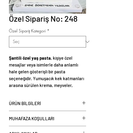
Özel Sipariş No: 248
Özel Sipariş Kategori
*
Şantili özel yaş pasta
, kişiye özel
mesajlar veya isimlerle daha anlamlı
hale gelen gösterişli bir pasta
seçeneğidir. Yumuşacık kek katmanları
arasına sürülen krema, meyveler,
drajeler veya çikolata parçaları ile
zenginleştirilerek her lokmada dengeli
ÜRÜN BİLGİLERİ
bir tat sunar. Üzerine sürülen ipeksi ve
hafif şanti kreması, pastayı hem estetik
Şantili Üzeri Yazılı Pastalar
, kişi başı
MUHAFAZA KOŞULLARI
hem de ferahlatıcı bir yapıya kavuşturur.
üzerinden fiyat verilerek satışa
Son dokunuş olarak, özel sos ile yazılan
sunulmaktadır. Şubelerimizden veya
Tüketim Önerisi: