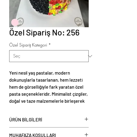
Özel Sipariş No: 256
Özel Sipariş Kategori
*
Yeni nesil yaş pastalar, modern
dokunuşlarla tasarlanan, hem lezzeti
hem de görselliğiyle fark yaratan özel
pasta seçenekleridir. Minimalist çizgiler,
doğal ve taze malzemelerle birleşerek
zarif ve estetik sunumlar oluşturur.
ÜRÜN BİLGİLERİ
Yeni nesil yaş pastalar
, kişi başı
MUHAFAZA KOŞULLARI