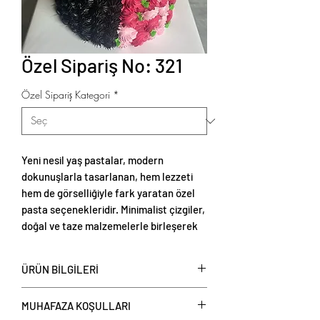
Özel Sipariş No: 321
Özel Sipariş Kategori
*
Yeni nesil yaş pastalar, modern
dokunuşlarla tasarlanan, hem lezzeti
hem de görselliğiyle fark yaratan özel
pasta seçenekleridir. Minimalist çizgiler,
doğal ve taze malzemelerle birleşerek
zarif ve estetik sunumlar oluşturur.
ÜRÜN BİLGİLERİ
Yeni nesil yaş pastalar
, kişi başı
MUHAFAZA KOŞULLARI
üzerinden fiyat verilerek satışa