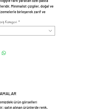
lliğiyle fark yaratan özel pasta
eridir. Minimalist çizgiler, doğal ve
zemelerle birleşerek zarif ve
sunumlar oluşturur.
riş Kategori
*
LAMALAR
emizdeki ürün görselleri
ir; satın alınan ürünlerde renk,