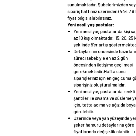
sunulmaktadır. Şubelerimizden ve
sipariş hattımız üzerinden (444 7 61
fiyat bilgisi alabilirsiniz.
Yeni nesil yaş pastalar
:
Yeni nesil yaş pastalar da kişi sa
az 10 kişi olmaktadır. 15, 20, 25 k
şeklinde 5'er artış göstermekted
Detaylarının öncesinde hazırla
süreci sebebiyle en az 2 gün
öncesinden iletişime geçilmesi
gerekmektedir.Hafta sonu
siparişleriniz için en geç cuma 
siparişiniz oluşturulmalıdır.
Yeni nesil yaş pastalar da renkli
şantiler ile sıvama ve süsleme ya
için, tatta acıma ve ağız da boy
görülebilir.
Üzerinde veya yan yüzeyinde yer
şeker hamuru detaylarına göre
fiyatlarında değişiklik olabilir. L