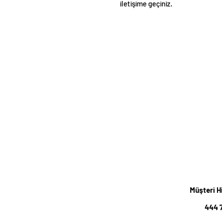
iletişime geçiniz.
Müşteri H
444 7