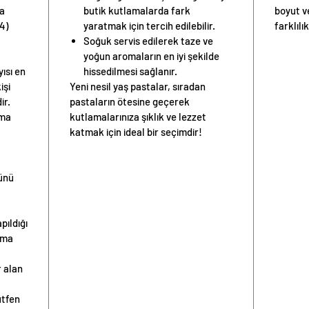
ya
butik kutlamalarda fark
boyut v
4)
yaratmak için tercih edilebilir.
farklılık
Soğuk servis edilerek taze ve
yoğun aromaların en iyi şekilde
yısı
en
hissedilmesi sağlanır.
işi
Yeni nesil yaş pastalar, sıradan
ir.
pastaların ötesine geçerek
nma
kutlamalarınıza şıklık ve lezzet
katmak için ideal bir seçimdir!
günü
pıldığı
ama
 alan
ütfen