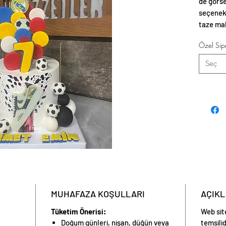
de görse
seçenekl
taze mal
estetik 
Özel Sipa
Seç
MUHAFAZA KOŞULLARI
AÇIK
Tüketim Önerisi:
Web sit
Doğum günleri, nişan, düğün veya
temsilid