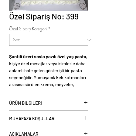
Özel Sipariş No: 399
Özel Sipariş Kategori
*
Şantili üzeri sosla yazılı özel yaş pasta
,
kişiye özel mesajlar veya isimlerle daha
anlamlı hale gelen gösterişli bir pasta
seçeneğidir. Yumuşacık kek katmanları
arasına sürülen krema, meyveler,
drajeler veya çikolata parçaları ile
zenginleştirilerek her lokmada dengeli
ÜRÜN BİLGİLERİ
bir tat sunar. Üzerine sürülen ipeksi ve
hafif şanti kreması, pastayı hem estetik
Şantili Üzeri Sos ile Yazılı Pastalar
, kişi
MUHAFAZA KOŞULLARI
hem de ferahlatıcı bir yapıya kavuşturur.
başı üzerinden fiyat verilerek satışa
Son dokunuş olarak, özel sos ile yazılan
sunulmaktadır. Şubelerimizden veya
Tüketim Önerisi:
isim, not ya da kısa mesaj, pastayı hem
sipariş hattımız üzerinden (444 76 14)
AÇIKLAMALAR