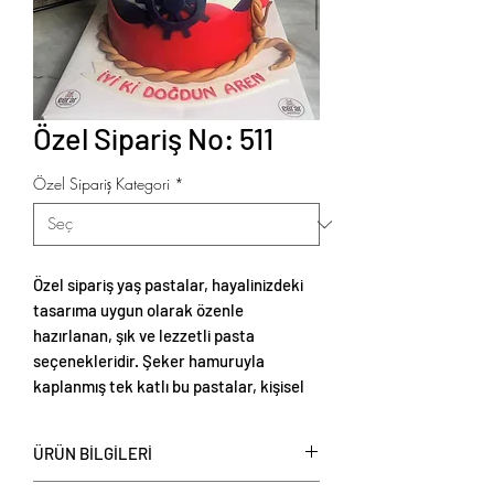
Özel Sipariş No: 511
Özel Sipariş Kategori
*
Özel sipariş yaş pastalar, hayalinizdeki
tasarıma uygun olarak özenle
hazırlanan, şık ve lezzetli pasta
seçenekleridir. Şeker hamuruyla
kaplanmış tek katlı bu pastalar, kişisel
tercihlere göre renklendirilebilir ve
temalı süslemelerle zenginleştirilebilir.
ÜRÜN BİLGİLERİ
Tek katlı şeker hamurlu yaş pastalar
,