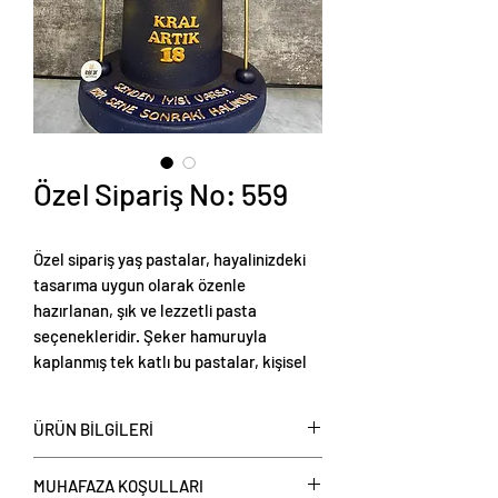
Özel Sipariş No: 559
Özel sipariş yaş pastalar, hayalinizdeki
tasarıma uygun olarak özenle
hazırlanan, şık ve lezzetli pasta
seçenekleridir. Şeker hamuruyla
kaplanmış tek katlı bu pastalar, kişisel
tercihlere göre renklendirilebilir ve
temalı süslemelerle zenginleştirilebilir.
ÜRÜN BİLGİLERİ
Tek katlı şeker hamurlu yaş pastalar
,
MUHAFAZA KOŞULLARI
kişi başı üzerinden fiyat verilerek satışa