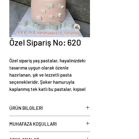
Özel Sipariş No: 620
Özel sipariş yaş pastalar, hayalinizdeki
tasarıma uygun olarak özenle
hazırlanan, şık ve lezzetli pasta
seçenekleridir. Şeker hamuruyla
kaplanmış tek katlı bu pastalar, kişisel
tercihlere göre renklendirilebilir ve
temalı süslemelerle zenginleştirilebilir.
ÜRÜN BİLGİLERİ
Tek katlı şeker hamurlu yaş pastalar
,
MUHAFAZA KOŞULLARI
kişi başı üzerinden fiyat verilerek satışa
sunulmaktadır. Şubelerimizden veya
Tüketim Önerisi: