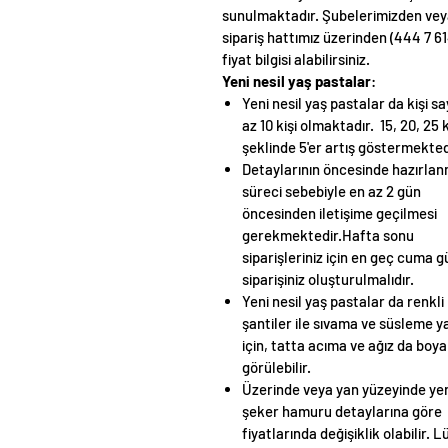
sunulmaktadır. Şubelerimizden ve
sipariş hattımız üzerinden (444 7 61
fiyat bilgisi alabilirsiniz.
Yeni nesil yaş pastalar
:
Yeni nesil yaş pastalar da kişi sa
az 10 kişi olmaktadır. 15, 20, 25 k
şeklinde 5'er artış göstermekted
Detaylarının öncesinde hazırla
süreci sebebiyle en az 2 gün
öncesinden iletişime geçilmesi
gerekmektedir.Hafta sonu
siparişleriniz için en geç cuma 
siparişiniz oluşturulmalıdır.
Yeni nesil yaş pastalar da renkli
şantiler ile sıvama ve süsleme ya
için, tatta acıma ve ağız da boy
görülebilir.
Üzerinde veya yan yüzeyinde yer
şeker hamuru detaylarına göre
fiyatlarında değişiklik olabilir. L