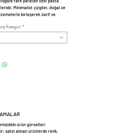
lliğiyle fark yaratan özel pasta
eridir. Minimalist çizgiler, doğal ve
zemelerle birleşerek zarif ve
sunumlar oluşturur.
riş Kategori
*
LAMALAR
emizdeki ürün görselleri
ir; satın alınan ürünlerde renk,