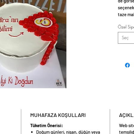
de görse
seçenekl
taze mal
estetik 
Özel Sipa
Seç
MUHAFAZA KOŞULLARI
AÇIK
Tüketim Önerisi:
Web sit
Doğum günleri, nişan, düğün veya
temsilid