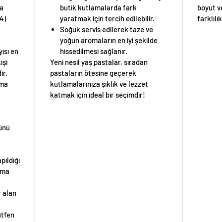
ya
butik kutlamalarda fark
boyut v
4)
yaratmak için tercih edilebilir.
farklılık
Soğuk servis edilerek taze ve
yoğun aromaların en iyi şekilde
yısı
en
hissedilmesi sağlanır.
işi
Yeni nesil yaş pastalar, sıradan
ir.
pastaların ötesine geçerek
nma
kutlamalarınıza şıklık ve lezzet
katmak için ideal bir seçimdir!
günü
pıldığı
ama
 alan
ütfen