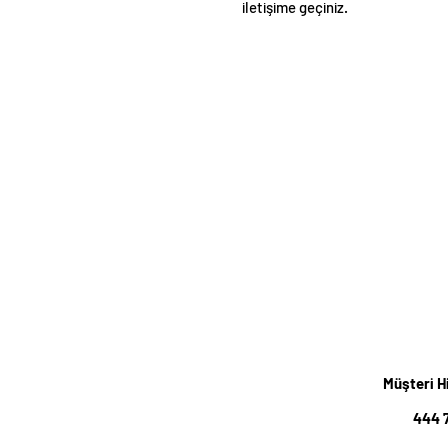
iletişime geçiniz.
Müşteri H
444 7