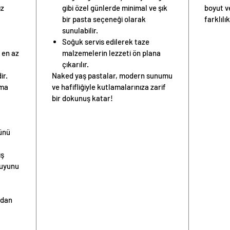
ız
gibi özel günlerde minimal ve şık
boyut v
bir pasta seçeneği olarak
farklılık
sunulabilir.
Soğuk servis edilerek taze
en az
malzemelerin lezzeti ön plana
çıkarılır.
ir.
Naked yaş pastalar, modern sunumu
nma
ve hafifliğiyle kutlamalarınıza zarif
bir dokunuş katar!
günü
ış
suyunu
ıdan