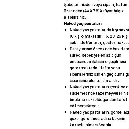
Şubelerimizden veya sipariş hattım
üzerinden (444 7 614) fiyat bilgisi
alabilirsiniz.
Naked yaş pastalar
:
Naked yaş pastalar da kişi sayısı
10 kişi olmaktadır. 15, 20, 25 kişi
şeklinde 5'er artış göstermekted
Detaylarının öncesinde hazırla
süreci sebebiyle en az 3 gün
öncesinden iletişime geçilmesi
gerekmektedir. Hafta sonu
siparişleriniz için en geç cuma 
siparişiniz oluşturulmalıdır.
Naked yaş pastaların içerik ve d
süslemesinde taze meyvelerin 
bırakma riski olduğundan tercih
edilmemektedir.
Naked yaş pastaların, görsel aç
güzel görünmesi adına kekinin
kakaolu olması önerilir.