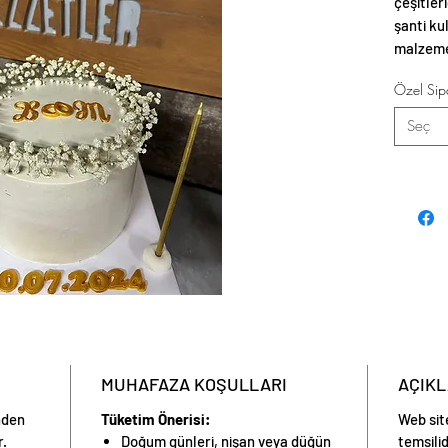
çeşitler
şanti ku
malzemel
tasarım 
Özel Sipa
veya çik
zarif he
Seç
Hafifliğ
göze he
MUHAFAZA KOŞULLARI
AÇIK
inden
Tüketim Önerisi:
Web sit
r.
Doğum günleri, nişan veya düğün
temsilid