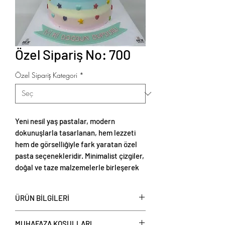
Özel Sipariş No: 700
Özel Sipariş Kategori
*
Yeni nesil yaş pastalar, modern
dokunuşlarla tasarlanan, hem lezzeti
hem de görselliğiyle fark yaratan özel
pasta seçenekleridir. Minimalist çizgiler,
doğal ve taze malzemelerle birleşerek
zarif ve estetik sunumlar oluşturur.
ÜRÜN BİLGİLERİ
Yeni nesil yaş pastalar
, kişi başı
MUHAFAZA KOŞULLARI