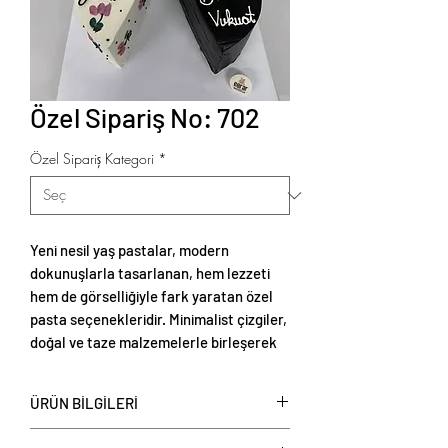
Özel Sipariş No: 702
Özel Sipariş Kategori
*
Yeni nesil yaş pastalar, modern
dokunuşlarla tasarlanan, hem lezzeti
hem de görselliğiyle fark yaratan özel
pasta seçenekleridir. Minimalist çizgiler,
doğal ve taze malzemelerle birleşerek
zarif ve estetik sunumlar oluşturur.
ÜRÜN BİLGİLERİ
Yeni nesil yaş pastalar
, kişi başı