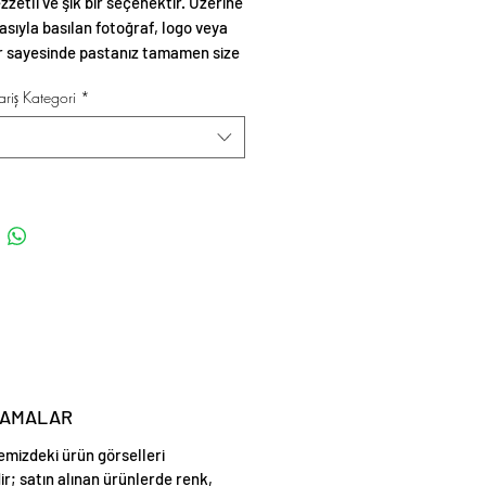
zzetli ve şık bir seçenektir. Üzerine
asıyla basılan fotoğraf, logo veya
r sayesinde pastanız tamamen size
 gelir.
riş Kategori
*
LAMALAR
emizdeki ürün görselleri
ir; satın alınan ürünlerde renk,