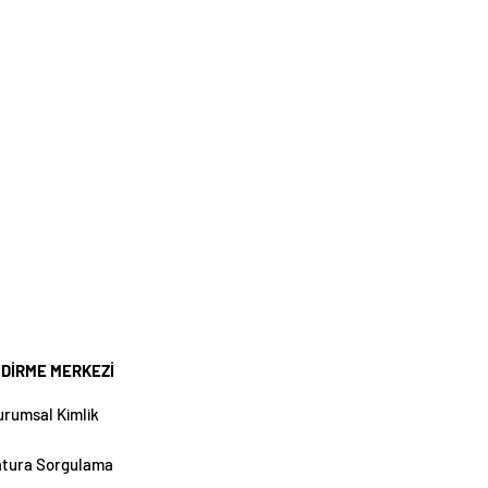
NDİRME MERKEZİ
urumsal Kimlik
atura Sorgulama