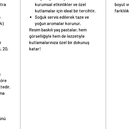
stra
kurumsal etkinlikler ve özel
boyut v
kutlamalar için ideal bir tercihtir.
farklılık
a
Soğuk servis edilerek taze ve
4)
yoğun aromalar korunur.
Resim baskılı yaş pastalar, hem
görselliğiyle hem de lezzetiyle
i
kutlamalarınıza özel bir dokunuş
, 20,
katar!
u
göre
ktedir.
nma
günü