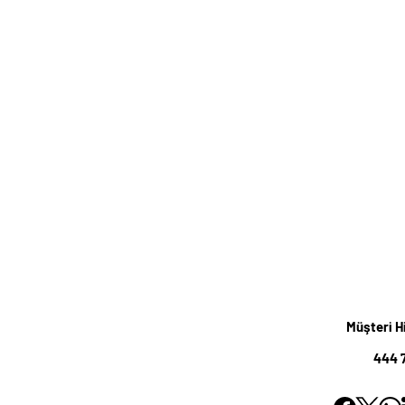
Müşteri H
444 7