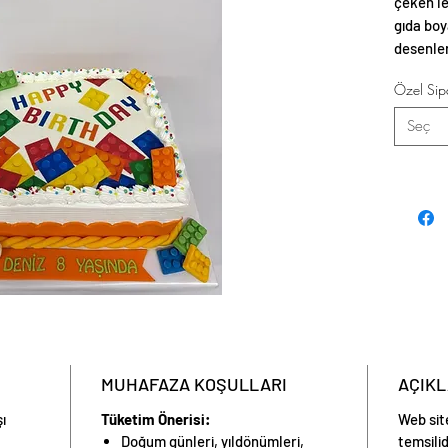
çeken le
gıda boy
desenle
özel hale
Özel Sipa
Seç
MUHAFAZA KOŞULLARI
AÇIK
şı
Tüketim Önerisi:
Web sit
Doğum günleri, yıldönümleri,
temsilid