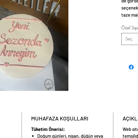
de görse
seçenekl
taze mal
estetik 
Özel Sipa
Seç
MUHAFAZA KOŞULLARI
AÇIK
Tüketim Önerisi:
Web sit
Doğum günleri, nişan, düğün veya
temsilid