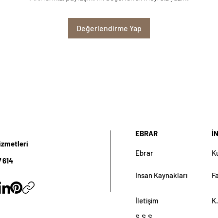
Değerlendirme Yap
EBRAR
İ
izmetleri
Ebrar
K
 614
İnsan Kaynakları
F
İletişim
K.
S.S.S.