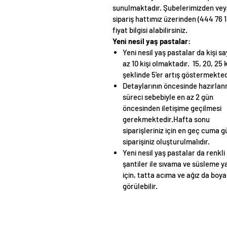
sunulmaktadır. Şubelerimizden ve
sipariş hattımız üzerinden (444 76 1
fiyat bilgisi alabilirsiniz.
Yeni nesil yaş pastalar
:
Yeni nesil yaş pastalar da kişi sa
az 10 kişi olmaktadır. 15, 20, 25 k
şeklinde 5'er artış göstermekted
Detaylarının öncesinde hazırla
süreci sebebiyle en az 2 gün
öncesinden iletişime geçilmesi
gerekmektedir.Hafta sonu
siparişleriniz için en geç cuma 
siparişiniz oluşturulmalıdır.
Yeni nesil yaş pastalar da renkli
şantiler ile sıvama ve süsleme ya
için, tatta acıma ve ağız da boy
görülebilir.