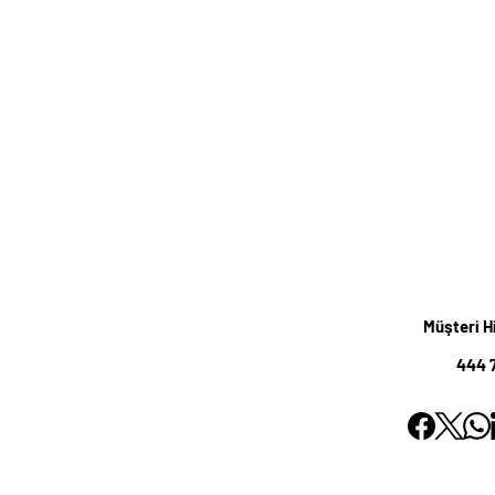
Müşteri H
444 7