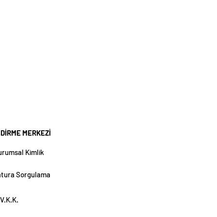
NDİRME MERKEZİ
urumsal Kimlik
atura Sorgulama
V.K.K.