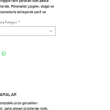
lliğiyle fark yaratan özel pasta
eridir. Minimalist çizgiler, doğal ve
zemelerle birleşerek zarif ve
sunumlar oluşturur.
riş Kategori
*
LAMALAR
emizdeki ürün görselleri
ir; satın alınan ürünlerde renk,