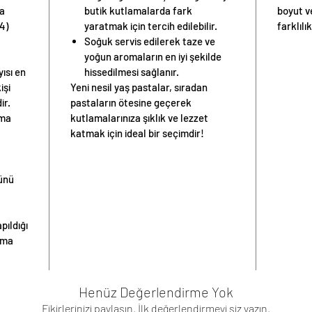
ya
butik kutlamalarda fark
boyut v
4)
yaratmak için tercih edilebilir.
farklılık
Soğuk servis edilerek taze ve
yoğun aromaların en iyi şekilde
yısı
en
hissedilmesi sağlanır.
işi
Yeni nesil yaş pastalar, sıradan
ir.
pastaların ötesine geçerek
nma
kutlamalarınıza şıklık ve lezzet
katmak için ideal bir seçimdir!
günü
pıldığı
ama
Henüz Değerlendirme Yok
Fikirlerinizi paylaşın. İlk değerlendirmeyi siz yazın.