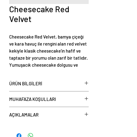
Cheesecake Red
Velvet
Cheesecake Red Velvet, bamya çiçeği
ve kara havuç ile rengini alan red velvet
kekiyle klasik cheesecake’in hafif ve
taptaze bir yorumu olan zarif bir tatlıdır.
Yumuşacık cheesecake dolgusu ve
kadifemsi red velvet kekiyle göz alıcı bir
lezzet sunar.
ÜRÜN BİLGİLERİ
Cheesecake Red Velvet, adet ve
MUHAFAZA KOŞULLARI
tüm olarak satışa sunulmaktadır.
Cheesecake Red Velvet: Tüm kalıpta
Tüketim Önerisi:
AÇIKLAMALAR
8 dilim bulunmaktadır.
Çay ve kahve yanında harika bir tatlı
alternatifi sunar.
Web sitemizdeki ürün görselleri
Özel davetlerde veya yemek sonrası
temsilidir; satın alınan ürünlerde renk,