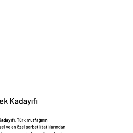
k Kadayıfı
adayıfı
, Türk mutfağının
el ve en özel şerbetli tatlılarından