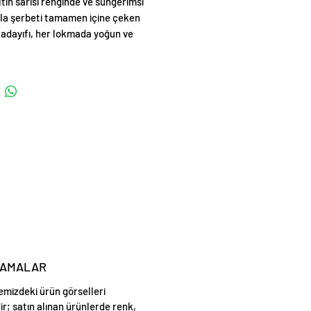
Altın sarısı renginde ve süngerimsi
la şerbeti tamamen içine çeken
adayıfı, her lokmada yoğun ve
bir tat sunar. Üzerine tercihe göre
kaymak, tatlının lezzetini hafifletip
ştirirken, tercihe göre ceviz veya
 süslenerek sunumuna şıklık
r.
LAMALAR
emizdeki ürün görselleri
ir; satın alınan ürünlerde renk,