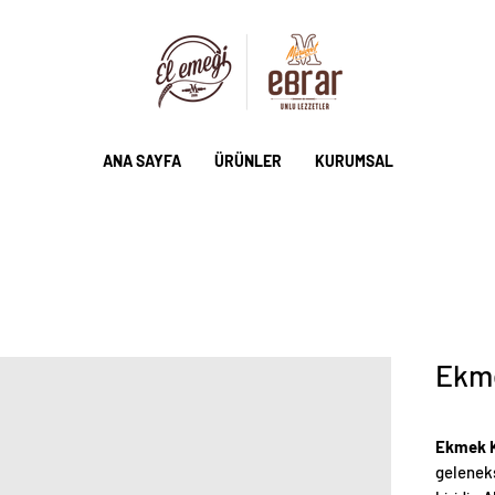
ANA SAYFA
ÜRÜNLER
KURUMSAL
Ekme
Ekmek K
geleneks