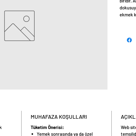
biridir. 
dokusuy
ekmek k
dengeli 
eklenen 
zenginle
fıstıkla
katılabili
MUHAFAZA KOŞULLARI
AÇIK
ak
Tüketim Önerisi:
Web sit
Yemek sonrasında ya da özel
temsilid