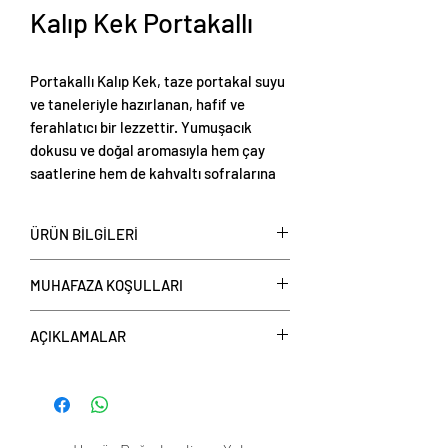
Kalıp Kek Portakallı
Portakallı Kalıp Kek, taze portakal suyu
ve taneleriyle hazırlanan, hafif ve
ferahlatıcı bir lezzettir. Yumuşacık
dokusu ve doğal aromasıyla hem çay
saatlerine hem de kahvaltı sofralarına
eşlik eder.
ÜRÜN BİLGİLERİ
Kalıp Kek Portakallı, yarım kalıp veya
MUHAFAZA KOŞULLARI
tüm kalıp olarak satışa sunulmaktadır.
Kalıp Kek Portakallı: Yarım kalıpta 9
Tüketim Önerisi:
AÇIKLAMALAR
dilim, tüm kalıpta 18 dilim
Çay ve kahve yanında tatlı bir
bulunmaktadır.
ikramlık olarak servis edilebilir.
Web sitemizdeki ürün görselleri
Kahvaltılarda veya ara öğünlerde
temsilidir; satın alınan ürünlerde renk,
hafif bir atıştırmalık olarak tercih
boyut veya sunum açısından küçük
edilebilir.
farklılıklar olabilir.