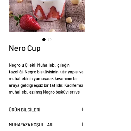
Nero Cup
Negrolu Çilekli Muhallebi, çileğin
tazeliği, Negro bisküvisinin kıtır yapısı ve
muhallebinin yumuşacık kıvamının bir
araya geldiği eşsiz bir tatlıdır. Kadifemsi
muhallebi, ezilmiş Negro bisküvileri ve
taze çilek dilimleriyle katmanlanarak
hazırlanır. Her lokmada kıtır ve
ÜRÜN BİLGİLERİ
kremamsı dokular bir arada hissedilir.
Nero Cup kase ile satışa sunulmaktadır.
MUHAFAZA KOŞULLARI
Nero Cup: Adet olarak satılmaktadır.