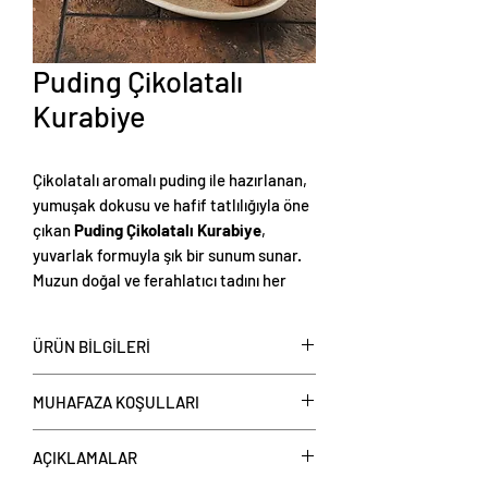
Puding Çikolatalı
Kurabiye
Çikolatalı aromalı puding ile hazırlanan,
yumuşak dokusu ve hafif tatlılığıyla öne
çıkan
Puding Çikolatalı Kurabiye
,
yuvarlak formuyla şık bir sunum sunar.
Muzun doğal ve ferahlatıcı tadını her
lokmada hissettiren bu kurabiye, hem
çay saatlerine hem de tatlı anlarınıza
ÜRÜN BİLGİLERİ
keyif katacak hafif ve lezzetli bir
atıştırmalıktır. Ağızda dağılan kıvamıyla
Puding Çikolatalı Kurabiye kilo satışa
MUHAFAZA KOŞULLARI
herkesin favorisi olacak bu özel tarif,
sunulmaktadır.
muz severler için harika bir seçimdir!
Puding Çikolatalı Kurabiye
Lezzetini ve tazeliğini koruyabilmek için
AÇIKLAMALAR
:
Adet ağırlığı yaklaşık 0,020 kg’dır.
Puding Çikolatalı Kurabiye