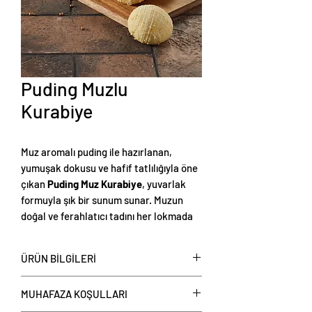
Puding Muzlu
Kurabiye
Muz aromalı puding ile hazırlanan,
yumuşak dokusu ve hafif tatlılığıyla öne
çıkan
Puding Muz Kurabiye
, yuvarlak
formuyla şık bir sunum sunar. Muzun
doğal ve ferahlatıcı tadını her lokmada
hissettiren bu kurabiye, hem çay
saatlerine hem de tatlı anlarınıza keyif
ÜRÜN BİLGİLERİ
katacak hafif ve lezzetli bir
atıştırmalıktır. Ağızda dağılan kıvamıyla
Portakallı Kurabiye Kurabiye kilo satışa
MUHAFAZA KOŞULLARI
herkesin favorisi olacak bu özel tarif,
sunulmaktadır.