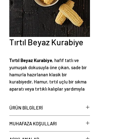
Tırtıl Beyaz Kurabiye
Tırtıl Beyaz Kurabiye
, hafif tatlı ve
yumuşak dokusuyla öne çıkan, sade bir
hamurla hazırlanan klasik bir
kurabiyedir. Hamur, tırtıl uçlu bir sıkma
aparatı veya tırtıklı kalıplar yardımıyla
ince ve uzun şeritler halinde
şekillendirilerek dikkat çekici bir
ÜRÜN BİLGİLERİ
görünüm kazanır. Pişme süresinin
ardından hafif sarımtırak beyaz rengini
Tırtıl Beyaz Kurabiye: kilo satışa
MUHAFAZA KOŞULLARI
korur ve ağızda kolayca dağılan bir
sunulmaktadır.
kıvama sahip olur. İsteğe göre üzerine
Tırtıl Beyaz Kurabiye:
Adet ağırlığı
Lezzetini ve tazeliğini koruyabilmek için
pudra şekeri serpilerek sunulabilir veya