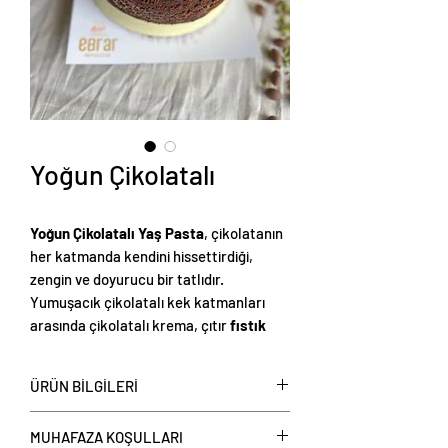
Yoğun Çikolatalı
Yoğun Çikolatalı Yaş Pasta
, çikolatanın
her katmanda kendini hissettirdiği,
zengin ve doyurucu bir tatlıdır.
Yumuşacık çikolatalı kek katmanları
arasında çikolatalı krema, çıtır
fıstık
drajeler
i ve
parça çikolata
lar yer alır.
Ortasındaki
akışkan çikolata dolgusu
ÜRÜN BİLGİLERİ
her lokmada tatlı bir sürpriz sunar. Üzeri
ince bir katman kakao ile kaplanarak
Yoğun Çikolatalı Yaş Pasta
, adet olarak
MUHAFAZA KOŞULLARI
hem şık hem de yoğun bir çikolata
satışa sunulmaktadır.
Yaş pasta dış