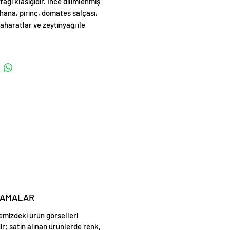
ağı klasiğidir. İnce dilimlenmiş
hana, pirinç, domates salçası,
aharatlar ve zeytinyağı ile
ek doğal tatları ön plana çıkarılır.
yu veya nar ekşisiyle
ndirilerek soğuk olarak servis
LAMALAR
emizdeki ürün görselleri
ir; satın alınan ürünlerde renk,