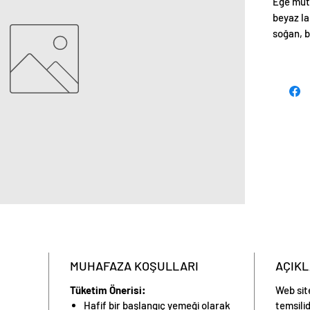
Ege mutf
beyaz la
soğan, b
pişiriler
Limon su
lezzetle
edilir.
MUHAFAZA KOŞULLARI
AÇIK
Tüketim Önerisi:
Web sit
Hafif bir başlangıç yemeği olarak
temsilid