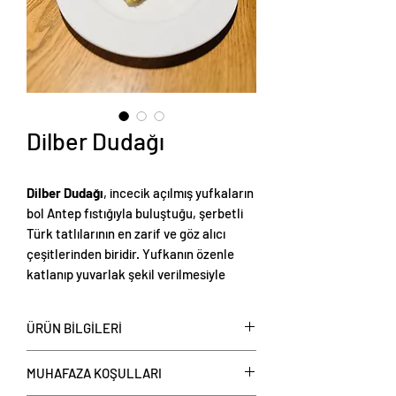
Dilber Dudağı
Dilber Dudağı
, incecik açılmış yufkaların
bol Antep fıstığıyla buluştuğu, şerbetli
Türk tatlılarının en zarif ve göz alıcı
çeşitlerinden biridir. Yufkanın özenle
katlanıp yuvarlak şekil verilmesiyle
hazırlanan bu tatlı, üzerine dökülen
tereyağıyla kıtır bir doku kazanır. Şerbet
ÜRÜN BİLGİLERİ
ile buluştuğunda ise ağızda dağılan,
hafif ve dengeli bir lezzet sunar.
Dilber Dudağı
, kilo ve tepsi olarak satışa
MUHAFAZA KOŞULLARI
Görünümüyle zarafeti, tadıyla da klasik
sunulmaktadır.